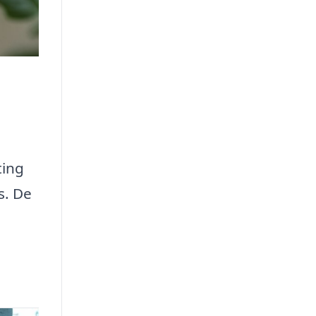
ting
s. De