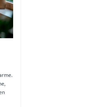
arme.
me,
 en