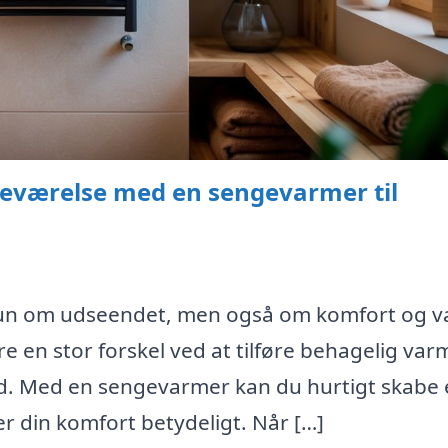
deværelse med en sengevarmer til
 kun om udseendet, men også om komfort og v
 en stor forskel ved at tilføre behagelig var
 bad. Med en sengevarmer kan du hurtigt skabe
 din komfort betydeligt. Når […]