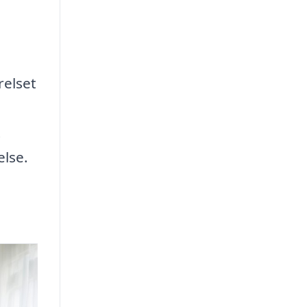
relset
t
else.