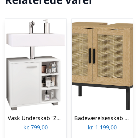
Vask Underskab “Zalo L”, 55x60x30 cm
Badeværelsesskab med Rattan – Boho Underskab med U-snit til Vask – Eg
kr.
799,00
kr.
1.199,00