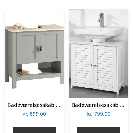
Badeværelsesskab / underskab til vask i moderne stil, D30xB60xH60cm, grå
Badeværelsesskab med plads til vask i bondestil, hvid
kr.
899,00
kr.
799,00